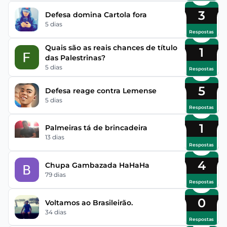
3
Defesa domina Cartola fora
5 dias
Respostas
Quais são as reais chances de título
1
das Palestrinas?
5 dias
Respostas
5
Defesa reage contra Lemense
5 dias
Respostas
1
Palmeiras tá de brincadeira
13 dias
Respostas
4
Chupa Gambazada HaHaHa
79 dias
Respostas
0
Voltamos ao Brasileirão.
34 dias
Respostas