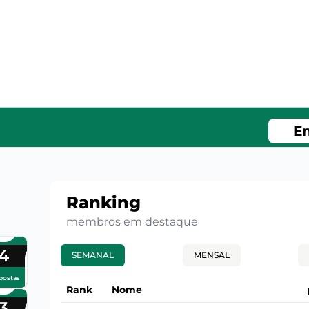
En
Ranking
membros em destaque
4
SEMANAL
MENSAL
postas
Rank
Nome
3