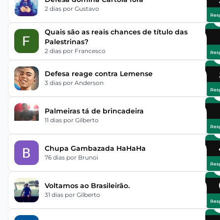
2 dias
por Gustavo
Res
Quais são as reais chances de título das
Palestrinas?
2 dias
por Francesco
Res
Defesa reage contra Lemense
3 dias
por Anderson
Res
Palmeiras tá de brincadeira
11 dias
por Gilberto
Res
Chupa Gambazada HaHaHa
76 dias
por Brunoi
Res
Voltamos ao Brasileirão.
31 dias
por Gilberto
Res