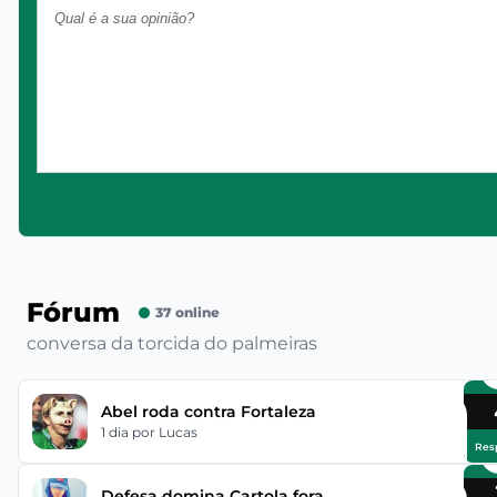
Fórum
37 online
conversa da torcida do palmeiras
Abel roda contra Fortaleza
1 dia
por Lucas
Res
Defesa domina Cartola fora