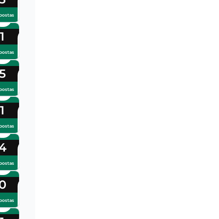
postas
1
postas
5
postas
1
postas
4
postas
0
postas