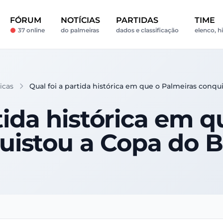
FÓRUM
NOTÍCIAS
PARTIDAS
TIME
37 online
do palmeiras
dados e classificação
elenco, hi
icas
Qual foi a partida histórica em que o Palmeiras conqu
tida histórica em 
uistou a Copa do Br