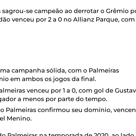
s sagrou-se campeão ao derrotar o Grêmio po
rdão venceu por 2 a 0 no Allianz Parque, com
 uma campanha sólida, com o Palmeiras
io em ambos os jogos da final.
Palmeiras venceu por 1 a 0, com gol de Gusta
dor a menos por parte do tempo.
, o Palmeiras confirmou seu domínio, vence
iel Menino.
s do Palmeiras na temporada de 2020, ao lado