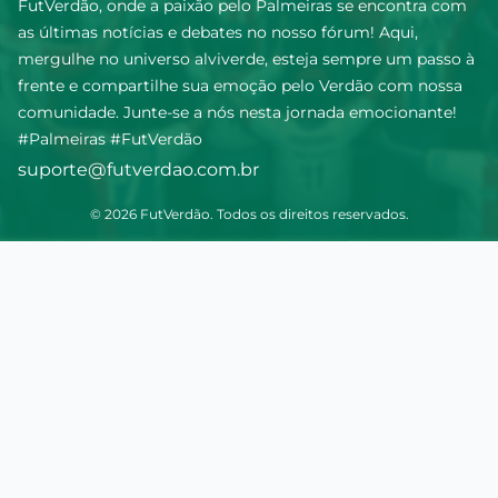
FutVerdão, onde a paixão pelo Palmeiras se encontra com
as últimas notícias e debates no nosso fórum! Aqui,
mergulhe no universo alviverde, esteja sempre um passo à
frente e compartilhe sua emoção pelo Verdão com nossa
comunidade. Junte-se a nós nesta jornada emocionante!
#Palmeiras #FutVerdão
suporte@futverdao.com.br
© 2026 FutVerdão. Todos os direitos reservados.