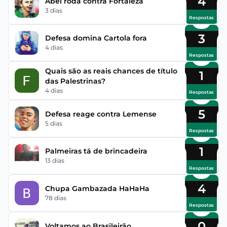
4
Abel roda contra Fortaleza
3 dias
Respostas
3
Defesa domina Cartola fora
4 dias
Respostas
Quais são as reais chances de título
1
das Palestrinas?
4 dias
Respostas
5
Defesa reage contra Lemense
5 dias
Respostas
1
Palmeiras tá de brincadeira
13 dias
Respostas
4
Chupa Gambazada HaHaHa
78 dias
Respostas
0
Voltamos ao Brasileirão.